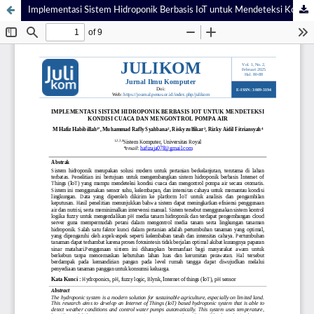
Implementasi Sistem Hidroponik Berbasis IoT untuk Mendeteksi Kondisi Cuaca dan Mengontrol Pompa Air