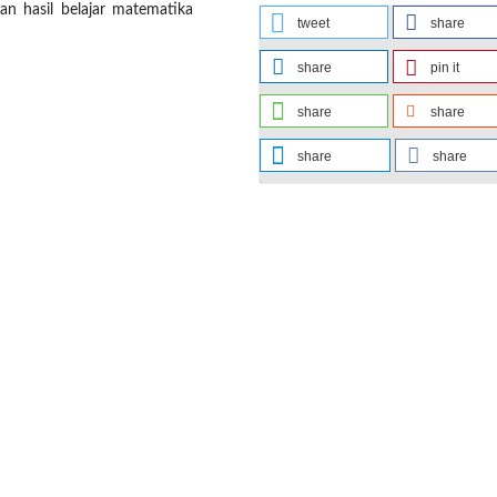
 hasil belajar matematika
tweet
share
share
pin it
share
share
share
share