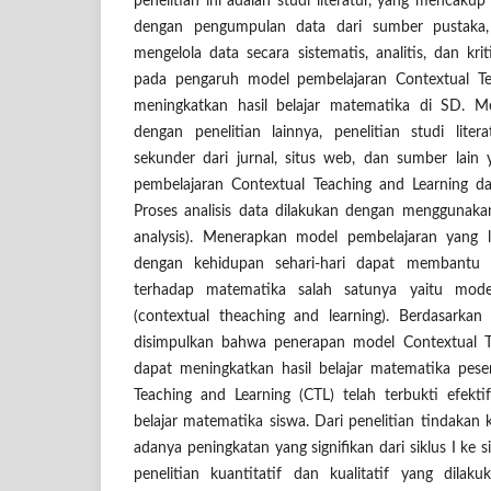
penelitian ini adalah studi literatur, yang mencakup
dengan pengumpulan data dari sumber pustaka
mengelola data secara sistematis, analitis, dan krit
pada pengaruh model pembelajaran Contextual Te
meningkatkan hasil belajar matematika di SD. M
dengan penelitian lainnya, penelitian studi lite
sekunder dari jurnal, situs web, dan sumber lain
pembelajaran Contextual Teaching and Learning da
Proses analisis data dilakukan dengan menggunakan 
analysis). Menerapkan model pembelajaran yang le
dengan kehidupan sehari-hari dapat membantu 
terhadap matematika salah satunya yaitu mode
(contextual theaching and learning). Berdasarkan 
disimpulkan bahwa penerapan model Contextual T
dapat meningkatkan hasil belajar matematika pese
Teaching and Learning (CTL) telah terbukti efekt
belajar matematika siswa. Dari penelitian tindakan k
adanya peningkatan yang signifikan dari siklus I ke sik
penelitian kuantitatif dan kualitatif yang dilak