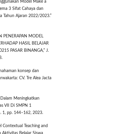
enggunakan Model Make a
ema 3 Sifat Cahaya dan
ga Tahun Ajaran 2022/2023.”
KTIFAN PENERAPAN MODEL
ERHADAP HASIL BELAJAR
215 PASAR BINANGA,” J.
3.
pemahaman konsep dan
rwakarta: CV. Tre Alea Jacta
ng Dalam Meningkatkan
las VII Di SMPN 1
. 1, pp. 144–162, 2023.
del Contextual Teaching and
ktivitas Belajar Siswa