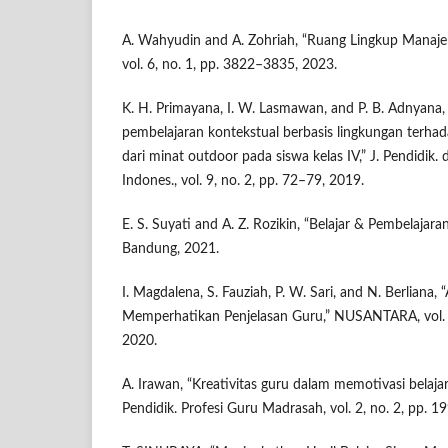
A. Wahyudin and A. Zohriah, “Ruang Lingkup Manajem
vol. 6, no. 1, pp. 3822–3835, 2023.
K. H. Primayana, I. W. Lasmawan, and P. B. Adnyana
pembelajaran kontekstual berbasis lingkungan terhadap
dari minat outdoor pada siswa kelas IV,” J. Pendidik.
Indones., vol. 9, no. 2, pp. 72–79, 2019.
E. S. Suyati and A. Z. Rozikin, “Belajar & Pembelajar
Bandung, 2021.
I. Magdalena, S. Fauziah, P. W. Sari, and N. Berliana, 
Memperhatikan Penjelasan Guru,” NUSANTARA, vol. 2
2020.
A. Irawan, “Kreativitas guru dalam memotivasi belajar
Pendidik. Profesi Guru Madrasah, vol. 2, no. 2, pp. 