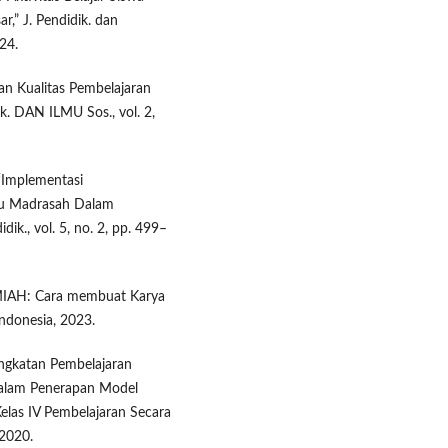
r,” J. Pendidik. dan
24.
kan Kualitas Pembelajaran
ik. DAN ILMU Sos., vol. 2,
 “Implementasi
ru Madrasah Dalam
dik., vol. 5, no. 2, pp. 499–
MIAH: Cara membuat Karya
Indonesia, 2023.
ingkatan Pembelajaran
dalam Penerapan Model
elas IV Pembelajaran Secara
 2020.