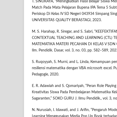
T. SINURAYA, “Meningkatkan Hasil Belajar Siswa M
Match Pada Mata Pelajaran Bupena IPA Tema 5 Subt
Periskop Di Kelas lV SD Negeri 043934 Simpang Sin
UNIVERSITAS QUALITY BERASTAGI, 2023.
M. S. Harahap, R. Siregar, and S. Sabri, “KEEFE
CONTEXTUAL TEACHING AND LEARNING (CTL) T
MATEMATIKA MATERI PECAHAN DI KELAS V SDN 0
Ilm. Pendidik. Dasar, vol. 3, no. 03, pp. 582–589, 202
S. Ruqoyyah, S. Murni, and L. Linda, Kemampuan 
resiliensi matematika dengan VBA microsoft excel. Pu
Pedagogie, 2020.
E. R. Adawiah and S. Qomariyah, “Peran Role Playi
Kreativitas Siswa Pada Pembelajaran Matematika Ke
Sagaranten,” SOKO GURU J. Ilmu Pendidik., vol. 3, no
N. Nurusiah, I. Idawati, and J. Arifin, “Pengaruh Mo
Learning Menggunakan Media Pop Up Book terhadap A