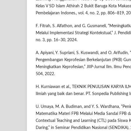
Kelas V SD Islam Athirah 2 Bukit Baruga Kota Makassa
Pembelajaran Indones., vol. 4, no. 2, pp. 806–819, 20
F. Fitrah, S. Alfathon, and G. Gusmaneli, “Meningkat
Melalui Implementasi Strategi Kontekstual,” J. Pendid
no. 3, pp. 16–30, 2024.
A. Apiyani, Y. Supriani, S. Kuswandi, and O. Arifudin,
Pengembangan Keprofesian Berkelanjutan (PKB) Gu
Meningkatkan Keprofesian,” JIIP-Jurnal Ilm. Ilmu Pendi
504, 2022.
H. Kurniawan et al., TEKNIK PENULISAN KARYA IL
Ilmiah yang baik dan benar. PT. Sonpedia Publishing 
U. Umaya, M. A. Budiman, and Y. S. Wardhana, “Pen
Matematika Materi FPB Melalui Media Sandal FPB 
Contextual Teaching and Learning (CTL) pada Siswa K
Daring,” in Seminar Pendidikan Nasional (SENDIKA),