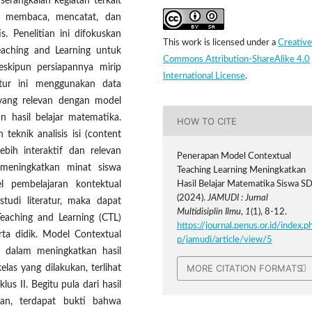
 serangkaian kegiatan terkait
, membaca, mencatat, dan
is. Penelitian ini difokuskan
This work is licensed under a
Creative
aching and Learning untuk
Commons Attribution-ShareAlike 4.0
eskipun persiapannya mirip
International License
.
ratur ini menggunakan data
 yang relevan dengan model
n hasil belajar matematika.
HOW TO CITE
teknik analisis isi (content
bih interaktif dan relevan
Penerapan Model Contextual
meningkatkan minat siswa
Teaching Learning Meningkatkan
l pembelajaran kontektual
Hasil Belajar Matematika Siswa SD
(2024).
JAMUDI : Jurnal
studi literatur, maka dapat
Multidisiplin Ilmu
,
1
(1), 8-12.
eaching and Learning (CTL)
https://journal.penus.or.id/index.p
rta didik. Model Contextual
p/jamudi/article/view/5
if dalam meningkatkan hasil
MORE CITATION FORMATS
elas yang dilakukan, terlihat
lus II. Begitu pula dari hasil
ukan, terdapat bukti bahwa