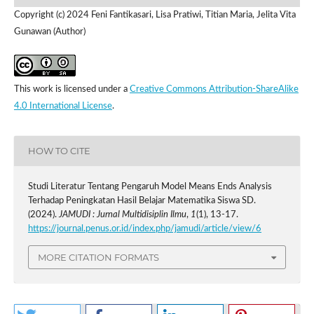
Copyright (c) 2024 Feni Fantikasari, Lisa Pratiwi, Titian Maria, Jelita Vita
Gunawan (Author)
This work is licensed under a
Creative Commons Attribution-ShareAlike
4.0 International License
.
HOW TO CITE
Studi Literatur Tentang Pengaruh Model Means Ends Analysis
Terhadap Peningkatan Hasil Belajar Matematika Siswa SD.
(2024).
JAMUDI : Jurnal Multidisiplin Ilmu
,
1
(1), 13-17.
https://journal.penus.or.id/index.php/jamudi/article/view/6
MORE CITATION FORMATS