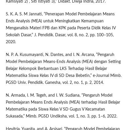
Kamsiyati 2) , Siti Istiyati 3),” Didakt. Dwija Indria, 2017.
S. K. A. S. M Jannati, “Penerapan Model Pembelajaran Means
Ends Analysis (MEA) untuk Meningkatkan Kemampuan
Menganalisis Materi FPB dan KPK pada Peserta Didik Kelas IV
Sekolah Dasar,” J. Pendidik. Dasar, vol. 8, no. 2, pp. 100–105,
2020.
N. P. A. Kusumayanti, N. Dantes, and I. N. Arcana, “Pengaruh
Model Pembelajaran Means-Ends Analysis (MEA) dengan Setting
Belajar Kelompok Berbantuan LKS Terhadap Hasil Belajar
Matematika Siswa Kelas IV di SD Desa Bebetin,” e-Journal Mimb.
PGSD Univ. Pendidik. Ganesha, vol. 2, no. 1, p. 2, 2014.
N. Armada, I. M. Tegeh, and I. W. Sudiana, “Pengaruh Model
Pembelajaran Means Ends Analysis (MEA) terhadap Hasil Belajar
Matematika pada Siswa Kelas V SD Gugus V Kecamatan
Sukasada,” Mimb. PGSD Undiksha, vol. 1, no. 3, pp. 1–6, 2022.
Hevitria, Yuanita, and A. Arsisari, “Pengaruh Model Pembelajaran