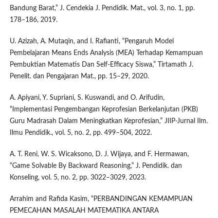
Bandung Barat,” J. Cendekia J. Pendidik. Mat., vol. 3, no. 1, pp.
178–186, 2019.
U. Azizah, A. Mutaqin, and I. Rafianti, “Pengaruh Model
Pembelajaran Means Ends Analysis (MEA) Terhadap Kemampuan
Pembuktian Matematis Dan Self-Efficacy Siswa,” Tirtamath J.
Penelit. dan Pengajaran Mat., pp. 15–29, 2020.
A. Apiyani, Y. Supriani, S. Kuswandi, and O. Arifudin,
“Implementasi Pengembangan Keprofesian Berkelanjutan (PKB)
Guru Madrasah Dalam Meningkatkan Keprofesian,” JIIP-Jurnal Ilm.
Ilmu Pendidik., vol. 5, no. 2, pp. 499–504, 2022.
A. T. Reni, W. S. Wicaksono, D. J. Wijaya, and F. Hermawan,
“Game Solvable By Backward Reasoning,” J. Pendidik. dan
Konseling, vol. 5, no. 2, pp. 3022–3029, 2023.
Arrahim and Rafida Kasim, “PERBANDINGAN KEMAMPUAN
PEMECAHAN MASALAH MATEMATIKA ANTARA