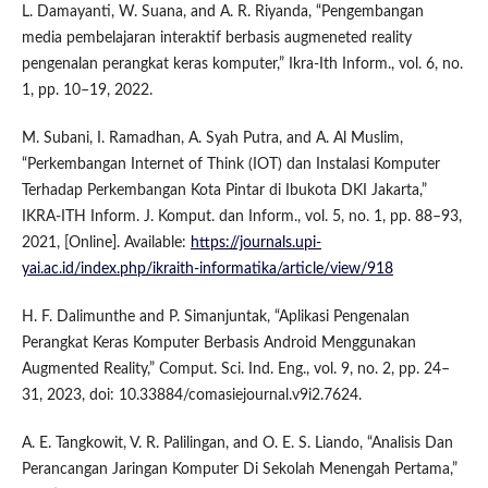
L. Damayanti, W. Suana, and A. R. Riyanda, “Pengembangan
media pembelajaran interaktif berbasis augmeneted reality
pengenalan perangkat keras komputer,” Ikra-Ith Inform., vol. 6, no.
1, pp. 10–19, 2022.
M. Subani, I. Ramadhan, A. Syah Putra, and A. Al Muslim,
“Perkembangan Internet of Think (IOT) dan Instalasi Komputer
Terhadap Perkembangan Kota Pintar di Ibukota DKI Jakarta,”
IKRA-ITH Inform. J. Komput. dan Inform., vol. 5, no. 1, pp. 88–93,
2021, [Online]. Available:
https://journals.upi-
yai.ac.id/index.php/ikraith-informatika/article/view/918
H. F. Dalimunthe and P. Simanjuntak, “Aplikasi Pengenalan
Perangkat Keras Komputer Berbasis Android Menggunakan
Augmented Reality,” Comput. Sci. Ind. Eng., vol. 9, no. 2, pp. 24–
31, 2023, doi: 10.33884/comasiejournal.v9i2.7624.
A. E. Tangkowit, V. R. Palilingan, and O. E. S. Liando, “Analisis Dan
Perancangan Jaringan Komputer Di Sekolah Menengah Pertama,”