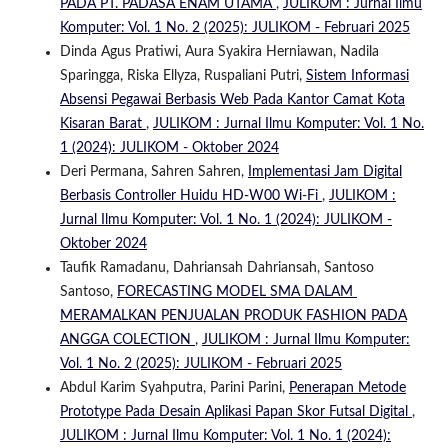
PADA PT. PADASA ENAM UTAMA
,
JULIKOM : Jurnal Ilmu
Komputer: Vol. 1 No. 2 (2025): JULIKOM - Februari 2025
Dinda Agus Pratiwi, Aura Syakira Herniawan, Nadila
Sparingga, Riska Ellyza, Ruspaliani Putri,
Sistem Informasi
Absensi Pegawai Berbasis Web Pada Kantor Camat Kota
Kisaran Barat
,
JULIKOM : Jurnal Ilmu Komputer: Vol. 1 No.
1 (2024): JULIKOM - Oktober 2024
Deri Permana, Sahren Sahren,
Implementasi Jam Digital
Berbasis Controller Huidu HD-W00 Wi-Fi
,
JULIKOM :
Jurnal Ilmu Komputer: Vol. 1 No. 1 (2024): JULIKOM -
Oktober 2024
Taufik Ramadanu, Dahriansah Dahriansah, Santoso
Santoso,
FORECASTING MODEL SMA DALAM
MERAMALKAN PENJUALAN PRODUK FASHION PADA
ANGGA COLECTION
,
JULIKOM : Jurnal Ilmu Komputer:
Vol. 1 No. 2 (2025): JULIKOM - Februari 2025
Abdul Karim Syahputra, Parini Parini,
Penerapan Metode
Prototype Pada Desain Aplikasi Papan Skor Futsal Digital
,
JULIKOM : Jurnal Ilmu Komputer: Vol. 1 No. 1 (2024):