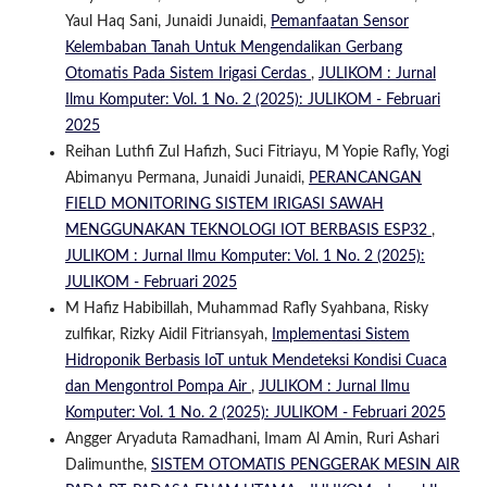
Yaul Haq Sani, Junaidi Junaidi,
Pemanfaatan Sensor
Kelembaban Tanah Untuk Mengendalikan Gerbang
Otomatis Pada Sistem Irigasi Cerdas
,
JULIKOM : Jurnal
Ilmu Komputer: Vol. 1 No. 2 (2025): JULIKOM - Februari
2025
Reihan Luthfi Zul Hafizh, Suci Fitriayu, M Yopie Rafly, Yogi
Abimanyu Permana, Junaidi Junaidi,
PERANCANGAN
FIELD MONITORING SISTEM IRIGASI SAWAH
MENGGUNAKAN TEKNOLOGI IOT BERBASIS ESP32
,
JULIKOM : Jurnal Ilmu Komputer: Vol. 1 No. 2 (2025):
JULIKOM - Februari 2025
M Hafiz Habibillah, Muhammad Rafly Syahbana, Risky
zulfikar, Rizky Aidil Fitriansyah,
Implementasi Sistem
Hidroponik Berbasis IoT untuk Mendeteksi Kondisi Cuaca
dan Mengontrol Pompa Air
,
JULIKOM : Jurnal Ilmu
Komputer: Vol. 1 No. 2 (2025): JULIKOM - Februari 2025
Angger Aryaduta Ramadhani, Imam Al Amin, Ruri Ashari
Dalimunthe,
SISTEM OTOMATIS PENGGERAK MESIN AIR