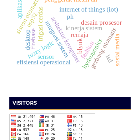
sistem otomatis
aplikasi
internet of things (iot)
irigasi cerdas
esp32
ph
arsitektur komputer
desain prosesor
integrasi sistem
kinerja sistem
gerbang otomatis
firebase
desktop
remaja
sosial media
hydroponics
blynk
fuzzy logic
fashion
sensor
led
efisiensi operasional
VISITORS