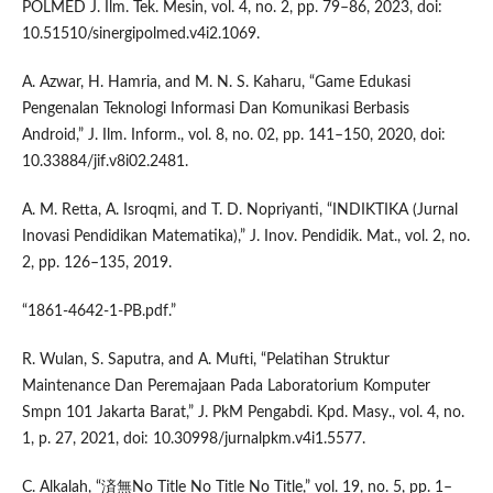
POLMED J. Ilm. Tek. Mesin, vol. 4, no. 2, pp. 79–86, 2023, doi:
10.51510/sinergipolmed.v4i2.1069.
A. Azwar, H. Hamria, and M. N. S. Kaharu, “Game Edukasi
Pengenalan Teknologi Informasi Dan Komunikasi Berbasis
Android,” J. Ilm. Inform., vol. 8, no. 02, pp. 141–150, 2020, doi:
10.33884/jif.v8i02.2481.
A. M. Retta, A. Isroqmi, and T. D. Nopriyanti, “INDIKTIKA (Jurnal
Inovasi Pendidikan Matematika),” J. Inov. Pendidik. Mat., vol. 2, no.
2, pp. 126–135, 2019.
“1861-4642-1-PB.pdf.”
R. Wulan, S. Saputra, and A. Mufti, “Pelatihan Struktur
Maintenance Dan Peremajaan Pada Laboratorium Komputer
Smpn 101 Jakarta Barat,” J. PkM Pengabdi. Kpd. Masy., vol. 4, no.
1, p. 27, 2021, doi: 10.30998/jurnalpkm.v4i1.5577.
C. Alkalah, “済無No Title No Title No Title,” vol. 19, no. 5, pp. 1–